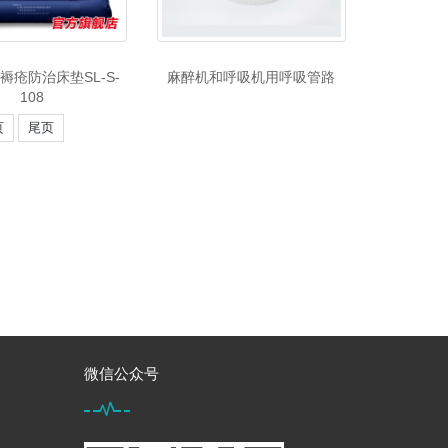
褥疮防治床垫SL-S-
麻醉机和呼吸机用呼吸管路
108
页
尾页
微信公众号