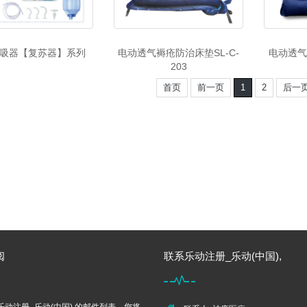
吸器【复苏器】系列
电动透气褥疮防治床垫SL-C-
电动透气
203
首页
前一页
1
2
后一
阅
联系乐动注册_乐动(中国),